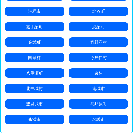
沖縄市
北谷町
嘉手納町
恩納村
金武町
宜野座村
国頭村
今帰仁村
八重瀬町
東村
北中城村
南城市
豊見城市
与那原町
糸満市
名護市