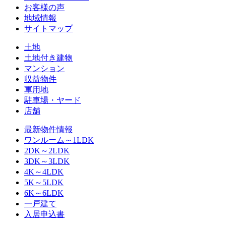
お客様の声
地域情報
サイトマップ
土地
土地付き建物
マンション
収益物件
軍用地
駐車場・ヤード
店舗
最新物件情報
ワンルーム～1LDK
2DK～2LDK
3DK～3LDK
4K～4LDK
5K～5LDK
6K～6LDK
一戸建て
入居申込書